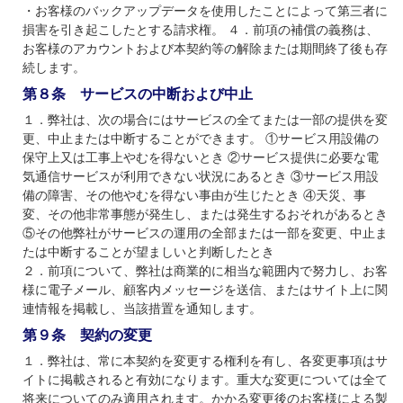
・お客様のバックアップデータを使用したことによって第三者に
損害を引き起こしたとする請求権。 ４．前項の補償の義務は、
お客様のアカウントおよび本契約等の解除または期間終了後も存
続します。
第８条 サービスの中断および中止
１．弊社は、次の場合にはサービスの全てまたは一部の提供を変
更、中止または中断することができます。 ①サービス用設備の
保守上又は工事上やむを得ないとき ②サービス提供に必要な電
気通信サービスが利用できない状況にあるとき ③サービス用設
備の障害、その他やむを得ない事由が生じたとき ④天災、事
変、その他非常事態が発生し、または発生するおそれがあるとき
⑤その他弊社がサービスの運用の全部または一部を変更、中止ま
たは中断することが望ましいと判断したとき
２．前項について、弊社は商業的に相当な範囲内で努力し、お客
様に電子メール、顧客内メッセージを送信、またはサイト上に関
連情報を掲載し、当該措置を通知します。
第９条 契約の変更
１．弊社は、常に本契約を変更する権利を有し、各変更事項はサ
イトに掲載されると有効になります。重大な変更については全て
将来についてのみ適用されます。かかる変更後のお客様による製