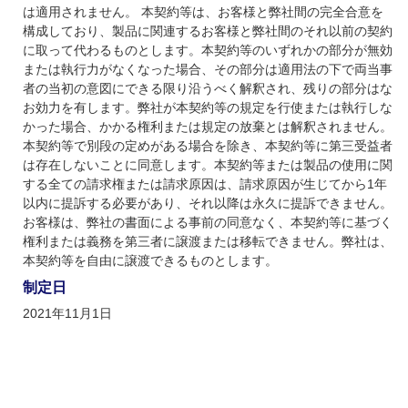
は適用されません。 本契約等は、お客様と弊社間の完全合意を
構成しており、製品に関連するお客様と弊社間のそれ以前の契約
に取って代わるものとします。本契約等のいずれかの部分が無効
または執行力がなくなった場合、その部分は適用法の下で両当事
者の当初の意図にできる限り沿うべく解釈され、残りの部分はな
お効力を有します。弊社が本契約等の規定を行使または執行しな
かった場合、かかる権利または規定の放棄とは解釈されません。
本契約等で別段の定めがある場合を除き、本契約等に第三受益者
は存在しないことに同意します。本契約等または製品の使用に関
する全ての請求権または請求原因は、請求原因が生じてから1年
以内に提訴する必要があり、それ以降は永久に提訴できません。
お客様は、弊社の書面による事前の同意なく、本契約等に基づく
権利または義務を第三者に譲渡または移転できません。弊社は、
本契約等を自由に譲渡できるものとします。
制定日
2021年11月1日