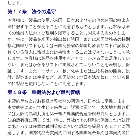
します。
第１７条 法令の遵守
お客様は、製品の使用が米国、日本およびその他の諸国の輸出入
法に服することがあることに同意するものとします。お客様は全
ての輸出入法および規則を順守することに同意するものとしま
す。特に、製品を米国の輸出禁止諸国、または米国財務省の特別
指定国民リストもしくは米国商務省の禁輸対象者リストに記載さ
れている個人に輸出または再輸出することはできないことに同意
します。お客様は製品を使用することで、かかる国に居住してい
ない、またはかかるリストに掲載されていないことを表明し、保
証します。また、ミサイル、核、化学または生物兵器の開発、設
計、製造または生産など、米国法および日本法が禁止している目
的に製品を使用しないことに同意します。
第１８条 準拠法および裁判管轄
本契約等およびお客様と弊社間の関係は、日本法に準拠します。
本契約等によって生じる紛争は、訴額に応じて、大阪地方裁判所
又は大阪簡易裁判所を第一審の専属的合意管轄裁判所とします。
知的所有権に関しては、特に、弊社はその権利の保護または執行
にあたっては任意の裁判管轄において訴訟を提起できることに同
意します。国際物品売買契約に関する国際連合条約は本契約等に