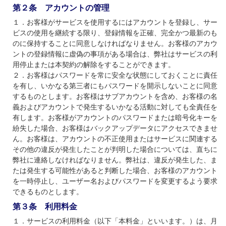
第２条 アカウントの管理
１．お客様がサービスを使用するにはアカウントを登録し、サー
ビスの使用を継続する限り、登録情報を正確、完全かつ最新のも
のに保持することに同意しなければなりません。お客様のアカウ
ントの登録情報に虚偽の事項がある場合は、弊社はサービスの利
用停止または本契約の解除をすることができます。
２．お客様はパスワードを常に安全な状態にしておくことに責任
を有し、いかなる第三者にもパスワードを開示しないことに同意
するものとします。お客様はサブアカウントを含め、お客様の名
義およびアカウントで発生するいかなる活動に対しても全責任を
有します。お客様がアカウントのパスワードまたは暗号化キーを
紛失した場合、お客様はバックアップデータにアクセスできませ
ん。お客様は、アカウントの不正使用またはサービスに関連する
その他の違反が発生したことが判明した場合については、直ちに
弊社に連絡しなければなりません。弊社は、違反が発生した、ま
たは発生する可能性があると判断した場合、お客様のアカウント
を一時停止し、ユーザー名およびパスワードを変更するよう要求
できるものとします。
第３条 利用料金
１．サービスの利用料金（以下「本料金」といいます。）は、月