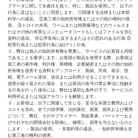
プデータに関して全責任を負う。特に、製品を使用して、以下の
行為に及ばないことに同意します。 ①関連する法律または本契
約等への違反。 ②第三者の知的所有権またはその他の権利の侵
害。 ③トロイの木馬、ワームまたは時限爆弾などのウィルスま
たはその他の有害なコンピュータコードもしくはファイルを含む
資料の送信。 ④公序良俗に反するまたはその恐れのある行為 ⑤
犯罪行為または犯罪行為に結びつく行為
２．弊社は他人の知的所有権を尊重し、サービスのお客様も同様
であることを要求します。お客様が製品を使用する際、お客様は
第三者の著作権、特許権、商標権、企業秘密またはその他の知的
所有権を侵害する資料をアップロード、格納、共有、表示、投
稿、電子メール送信、送信または利用させることができません。
侵害が繰り返された場合、または前項の各号の禁止事項に抵触す
る行為を行った場合には、弊社は適切な条件の下で、サービスの
利用停止または当該アカウントを解除します。
３．お客様は、以下に関連して生じる、妥当な弁護士費用および
コストを含め、全ての請求権、法的責任、損害、損失および費用
について、弊社、そのサプライヤー、再販業者、パートナーおよ
びそれぞれの関係会社を防御し、補償し、損害を与えないものと
します。 ・製品の使用。 ・本契約等の違反。 ・知的所有権を含
む第三者の権利の侵害。