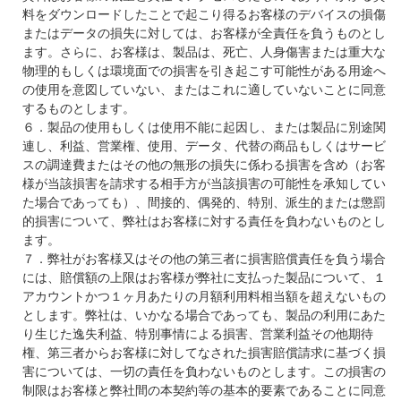
料をダウンロードしたことで起こり得るお客様のデバイスの損傷
またはデータの損失に対しては、お客様が全責任を負うものとし
ます。さらに、お客様は、製品は、死亡、人身傷害または重大な
物理的もしくは環境面での損害を引き起こす可能性がある用途へ
の使用を意図していない、またはこれに適していないことに同意
するものとします。
６．製品の使用もしくは使用不能に起因し、または製品に別途関
連し、利益、営業権、使用、データ、代替の商品もしくはサービ
スの調達費またはその他の無形の損失に係わる損害を含め（お客
様が当該損害を請求する相手方が当該損害の可能性を承知してい
た場合であっても）、間接的、偶発的、特別、派生的または懲罰
的損害について、弊社はお客様に対する責任を負わないものとし
ます。
７．弊社がお客様又はその他の第三者に損害賠償責任を負う場合
には、賠償額の上限はお客様が弊社に支払った製品について、１
アカウントかつ１ヶ月あたりの月額利用料相当額を超えないもの
とします。弊社は、いかなる場合であっても、製品の利用にあた
り生じた逸失利益、特別事情による損害、営業利益その他期待
権、第三者からお客様に対してなされた損害賠償請求に基づく損
害については、一切の責任を負わないものとします。この損害の
制限はお客様と弊社間の本契約等の基本的要素であることに同意