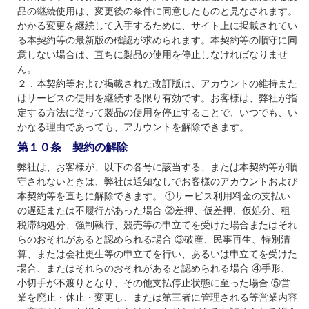
品の継続使用は、変更後の条件に同意したものと見なされます。
かかる変更を継続して入手するために、サイト上に掲載されてい
る本契約等の最新版の確認が求められます。本契約等の順守に同
意しない場合は、直ちに製品の使用を停止しなければなりませ
ん。
２．本契約等および掲載された改訂版は、アカウントの維持また
はサービスの使用を継続する限り有効です。お客様は、弊社が指
定する方法に従って製品の使用を停止することで、いつでも、い
かなる理由であっても、アカウントを解除できます。
第１０条 契約の解除
弊社は、お客様が、以下の各号に該当する、または本契約等が順
守されないときは、弊社は通知なしでお客様のアカウントおよび
本契約等を直ちに解除できます。 ①サービス利用料金の支払い
の遅延または不履行があった場合 ②差押、仮差押、仮処分、租
税滞納処分、強制執行、競売等の申立てを受けた場合またはそれ
らのおそれがあると認められる場合 ③破産、民事再生、特別清
算、または会社更生等の申立てを行い、あるいは申立てを受けた
場合、またはそれらのおそれがあると認められる場合 ④手形、
小切手が不渡りとなり、その他支払停止状態に至った場合 ⑤営
業を廃止・休止・変更し、または第三者に管理される等営業内容