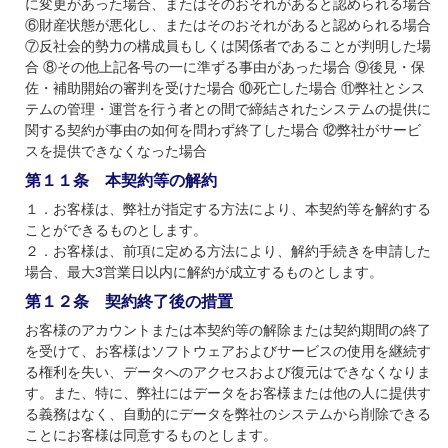
に変更があった場合、またはそのおそれがあると認められる場合
⑥財産状態が悪化し、またはそのおそれがあると認められる場合
⑦反社会的勢力の構成員もしくは関係者であることが判明した場
合 ⑧その他上記各号の一に準ずる事由があった場合 ⑨後見・保
佐・補助開始の審判を受けた場合 ⑩死亡した場合 ⑪弊社とシス
テムの管理・運営を行う者との間で締結されたシステムの提供に
関する契約が事由の如何を問わず終了した場合 ⑫弊社がサービ
スを提供できなくなった場合
第１１条 本契約等の解約
１．お客様は、弊社が指定する方法により、本契約等を解約する
ことができるものとします。
２．お客様は、前項に定める方法により、解約手続きを申請した
場合、最大3営業日以内に解約が成立するものとします。
第１２条 契約終了後の措置
お客様のアカウントまたは本契約等の解除または契約期間の終了
を受けて、お客様はソフトウェアおよびサービスの使用を継続す
る権利を失い、データへのアクセスおよび復元はできなくなりま
す。また、特に、弊社にはデータをお客様または他の人に提供す
る義務はなく、自動的にデータを弊社のシステムから削除できる
ことにお客様は同意するものとします。