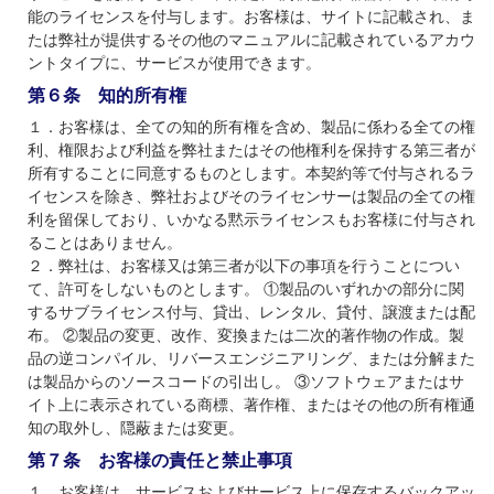
能のライセンスを付与します。お客様は、サイトに記載され、ま
たは弊社が提供するその他のマニュアルに記載されているアカウ
ントタイプに、サービスが使用できます。
第６条 知的所有権
１．お客様は、全ての知的所有権を含め、製品に係わる全ての権
利、権限および利益を弊社またはその他権利を保持する第三者が
所有することに同意するものとします。本契約等で付与されるラ
イセンスを除き、弊社およびそのライセンサーは製品の全ての権
利を留保しており、いかなる黙示ライセンスもお客様に付与され
ることはありません。
２．弊社は、お客様又は第三者が以下の事項を行うことについ
て、許可をしないものとします。 ①製品のいずれかの部分に関
するサブライセンス付与、貸出、レンタル、貸付、譲渡または配
布。 ②製品の変更、改作、変換または二次的著作物の作成。製
品の逆コンパイル、リバースエンジニアリング、または分解また
は製品からのソースコードの引出し。 ③ソフトウェアまたはサ
イト上に表示されている商標、著作権、またはその他の所有権通
知の取外し、隠蔽または変更。
第７条 お客様の責任と禁止事項
１．お客様は、サービスおよびサービス上に保存するバックアッ