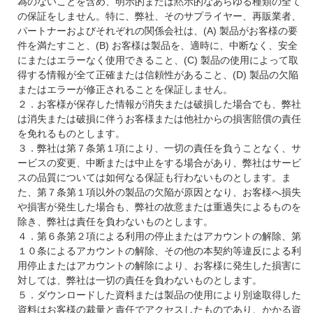
為のないことを含め、明示的または黙示的なあらゆる種類の全て
の保証をしません。特に、弊社、そのサプライヤー、再販業者、
パートナーおよびそれぞれの関係会社は、(A) 製品がお客様の要
件を満たすこと、(B) お客様は製品を、適時に、中断なく、安全
にまたはエラーなく使用できること、(C) 製品の使用によって取
得する情報が全て正確または信頼性があること、(D) 製品の欠陥
またはエラーが修正されることを保証しません。
２．お客様が保存した情報が消失または破損した場合でも、弊社
は消失または破損に伴うお客様または他社からの損害賠償の責任
を免れるものとします。
３．弊社は第７条第１項により、一切の責任を負うことなく、サ
ービスの変更、中断または中止をする場合があり、弊社はサービ
スの品質については如何なる保証も行わないものとします。ま
た、第７条第１項以外の製品の欠陥が原因となり、お客様へ損失
や損害が発生した場合も、弊社の故意または重過失によるものを
除き、弊社は責任を負わないものとします。
４．第６条第２項による利用の停止またはアカウントの解除、第
１０条によるアカウントの解除、その他の本契約等違反による利
用停止またはアカウントの解除により、お客様に発生した損害に
対しては、弊社は一切の責任を負わないものとします。
５．ダウンロードした資料または製品の使用により別途取得した
資料はお客様の裁量と責任でアクセスしたものであり、かかる資